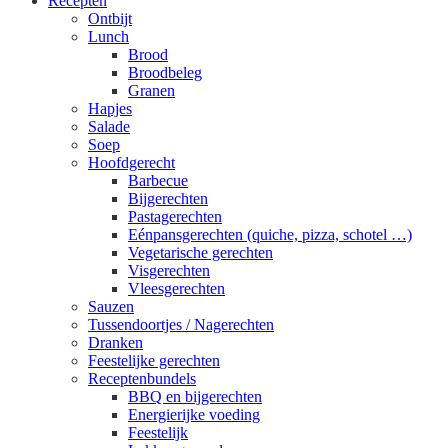
Recepten
Ontbijt
Lunch
Brood
Broodbeleg
Granen
Hapjes
Salade
Soep
Hoofdgerecht
Barbecue
Bijgerechten
Pastagerechten
Eénpansgerechten (quiche, pizza, schotel …)
Vegetarische gerechten
Visgerechten
Vleesgerechten
Sauzen
Tussendoortjes / Nagerechten
Dranken
Feestelijke gerechten
Receptenbundels
BBQ en bijgerechten
Energierijke voeding
Feestelijk