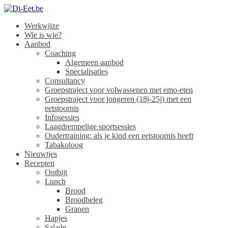
Werkwijze
Di-Eet.be
Wie is wie?
Aanbod
Coaching
Algemeen aanbod
Specialisaties
Consultancy
Groepstraject voor volwassenen met emo-eten
Groepstraject voor jongeren (18j-25j) met een
eetstoornis
Infosessies
Laagdrempelige sportsessies
Oudertraining: als je kind een eetstoornis heeft
Tabakoloog
Nieuwtjes
Recepten
Ontbijt
Lunch
Brood
Broodbeleg
Granen
Hapjes
Salade