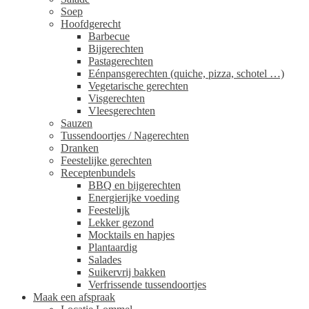
Soep
Hoofdgerecht
Barbecue
Bijgerechten
Pastagerechten
Eénpansgerechten (quiche, pizza, schotel …)
Vegetarische gerechten
Visgerechten
Vleesgerechten
Sauzen
Tussendoortjes / Nagerechten
Dranken
Feestelijke gerechten
Receptenbundels
BBQ en bijgerechten
Energierijke voeding
Feestelijk
Lekker gezond
Mocktails en hapjes
Plantaardig
Salades
Suikervrij bakken
Verfrissende tussendoortjes
Maak een afspraak