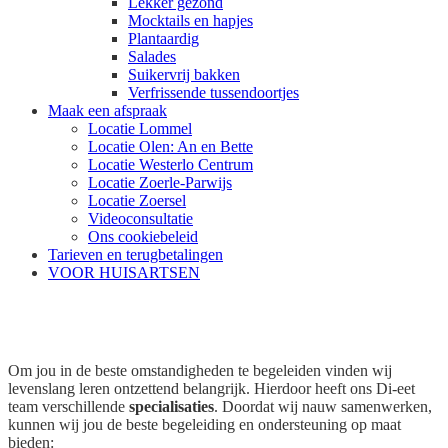
Lekker gezond
Mocktails en hapjes
Plantaardig
Salades
Suikervrij bakken
Verfrissende tussendoortjes
Maak een afspraak
Locatie Lommel
Locatie Olen: An en Bette
Locatie Westerlo Centrum
Locatie Zoerle-Parwijs
Locatie Zoersel
Videoconsultatie
Ons cookiebeleid
Tarieven en terugbetalingen
VOOR HUISARTSEN
Specialisaties
Om jou in de beste omstandigheden te begeleiden vinden wij
levenslang leren ontzettend belangrijk. Hierdoor heeft ons Di-eet
team verschillende
specialisaties
. Doordat wij nauw samenwerken,
kunnen wij jou de beste begeleiding en ondersteuning op maat
bieden: