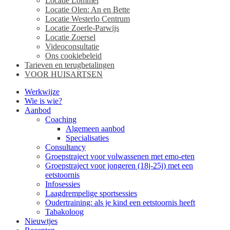
Locatie Lommel
Locatie Olen: An en Bette
Locatie Westerlo Centrum
Locatie Zoerle-Parwijs
Locatie Zoersel
Videoconsultatie
Ons cookiebeleid
Tarieven en terugbetalingen
VOOR HUISARTSEN
Werkwijze
Wie is wie?
Aanbod
Coaching
Algemeen aanbod
Specialisaties
Consultancy
Groepstraject voor volwassenen met emo-eten
Groepstraject voor jongeren (18j-25j) met een
eetstoornis
Infosessies
Laagdrempelige sportsessies
Oudertraining: als je kind een eetstoornis heeft
Tabakoloog
Nieuwtjes