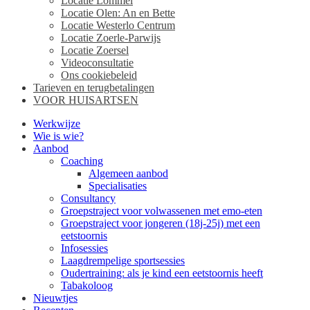
Locatie Lommel
Locatie Olen: An en Bette
Locatie Westerlo Centrum
Locatie Zoerle-Parwijs
Locatie Zoersel
Videoconsultatie
Ons cookiebeleid
Tarieven en terugbetalingen
VOOR HUISARTSEN
Werkwijze
Wie is wie?
Aanbod
Coaching
Algemeen aanbod
Specialisaties
Consultancy
Groepstraject voor volwassenen met emo-eten
Groepstraject voor jongeren (18j-25j) met een
eetstoornis
Infosessies
Laagdrempelige sportsessies
Oudertraining: als je kind een eetstoornis heeft
Tabakoloog
Nieuwtjes