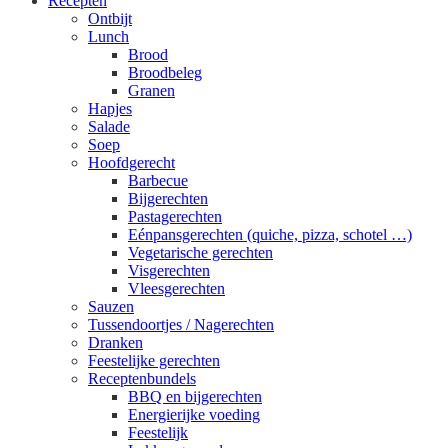
Recepten
Ontbijt
Lunch
Brood
Broodbeleg
Granen
Hapjes
Salade
Soep
Hoofdgerecht
Barbecue
Bijgerechten
Pastagerechten
Eénpansgerechten (quiche, pizza, schotel …)
Vegetarische gerechten
Visgerechten
Vleesgerechten
Sauzen
Tussendoortjes / Nagerechten
Dranken
Feestelijke gerechten
Receptenbundels
BBQ en bijgerechten
Energierijke voeding
Feestelijk