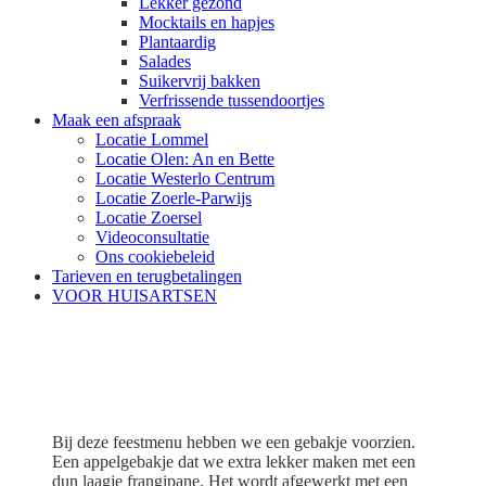
Lekker gezond
Mocktails en hapjes
Plantaardig
Salades
Suikervrij bakken
Verfrissende tussendoortjes
Maak een afspraak
Locatie Lommel
Locatie Olen: An en Bette
Locatie Westerlo Centrum
Locatie Zoerle-Parwijs
Locatie Zoersel
Videoconsultatie
Ons cookiebeleid
Tarieven en terugbetalingen
VOOR HUISARTSEN
Feestmenu: appeltaartje met
ijs
Bij deze feestmenu hebben we een gebakje voorzien.
Een appelgebakje dat we extra lekker maken met een
dun laagje frangipane. Het wordt afgewerkt met een