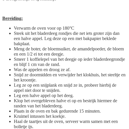
Bereiding:
Verwarm de oven voor op 180°C
Steek uit het bladerdeeg rondjes die net iets groter zijn dan
een halve appel. Leg deze op een met bakpapier beklede
bakplaat.
Meng de boter, de bloemsuiker, de amandelpoeder, de bloem
en een 1/2 ei tot een deegje.
Smeer 1 koffielepel van het deegje op ieder bladerdeegrondje
en blijf 1 cm van de rand.
Was de appelen en droog ze af.
Snijd ze doormidden en verwijder het klokhuis, het steeltje en
het kroontje.
Leg ze op een snijplank en snijd ze in, probeer hierbij de
appel niet door te snijden.
Leg een halve appel op het deeg.
Klop het overgebleven halve ei op en bestrijk hiermee de
randen van het bladerdeeg.
Plaats in de oven en bak gedurende 15 minuten.
Kruimel intussen het koekje.
Haal de taartjes uit de oven, serveer warm samen met een
bolletje ijs.