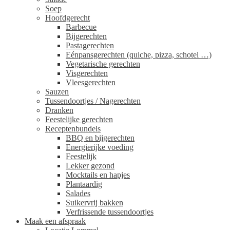
Soep
Hoofdgerecht
Barbecue
Bijgerechten
Pastagerechten
Eénpansgerechten (quiche, pizza, schotel …)
Vegetarische gerechten
Visgerechten
Vleesgerechten
Sauzen
Tussendoortjes / Nagerechten
Dranken
Feestelijke gerechten
Receptenbundels
BBQ en bijgerechten
Energierijke voeding
Feestelijk
Lekker gezond
Mocktails en hapjes
Plantaardig
Salades
Suikervrij bakken
Verfrissende tussendoortjes
Maak een afspraak