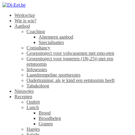
Werkwijze
Di-Eet.be
Wie is wie?
Aanbod
Coaching
Algemeen aanbod
Specialisaties
Consultancy
Groepstraject voor volwassenen met emo-eten
Groepstraject voor jongeren (18j-25j) met een
eetstoornis
Infosessies
Laagdrempelige sportsessies
Oudertraining: als je kind een eetstoornis heeft
Tabakoloog
Nieuwtjes
Recepten
Ontbijt
Lunch
Brood
Broodbeleg
Granen
Hapjes
Salade