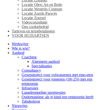
Locatie Lommel
Locatie Olen: An en Bette
Locatie Westerlo Centrum
Locatie Zoerle-Parwijs
Locatie Zoersel
Videoconsultatie
Ons cookiebeleid
Tarieven en terugbetalingen
VOOR HUISARTSEN
Werkwijze
Wie is wie?
Aanbod
Coaching
Algemeen aanbod
Specialisaties
Consultancy
Groepstraject voor volwassenen met emo-eten
Groepstraject voor jongeren (18j-25j) met een
eetstoornis
Infosessies
Laagdrempelige sportsessies
Oudertraining: als je kind een eetstoornis heeft
Tabakoloog
Nieuwtjes