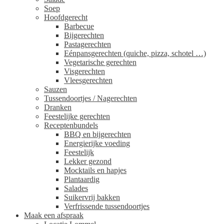
Soep
Hoofdgerecht
Barbecue
Bijgerechten
Pastagerechten
Eénpansgerechten (quiche, pizza, schotel …)
Vegetarische gerechten
Visgerechten
Vleesgerechten
Sauzen
Tussendoortjes / Nagerechten
Dranken
Feestelijke gerechten
Receptenbundels
BBQ en bijgerechten
Energierijke voeding
Feestelijk
Lekker gezond
Mocktails en hapjes
Plantaardig
Salades
Suikervrij bakken
Verfrissende tussendoortjes
Maak een afspraak