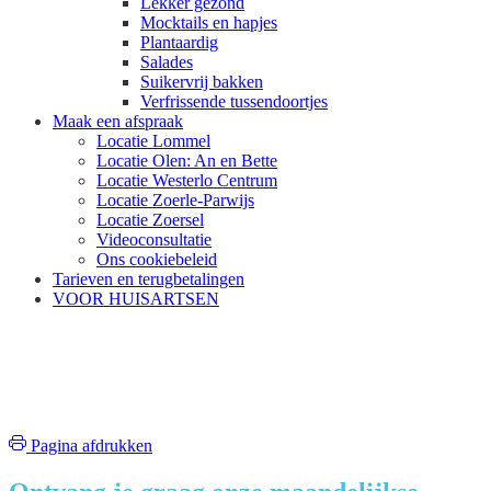
Lekker gezond
Mocktails en hapjes
Plantaardig
Salades
Suikervrij bakken
Verfrissende tussendoortjes
Maak een afspraak
Locatie Lommel
Locatie Olen: An en Bette
Locatie Westerlo Centrum
Locatie Zoerle-Parwijs
Locatie Zoersel
Videoconsultatie
Ons cookiebeleid
Tarieven en terugbetalingen
VOOR HUISARTSEN
boek kaarten
Pagina afdrukken