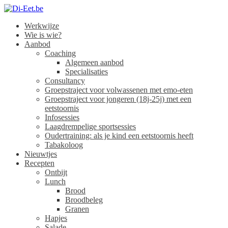
Werkwijze
Di-Eet.be
Wie is wie?
Aanbod
Coaching
Algemeen aanbod
Specialisaties
Consultancy
Groepstraject voor volwassenen met emo-eten
Groepstraject voor jongeren (18j-25j) met een
eetstoornis
Infosessies
Laagdrempelige sportsessies
Oudertraining: als je kind een eetstoornis heeft
Tabakoloog
Nieuwtjes
Recepten
Ontbijt
Lunch
Brood
Broodbeleg
Granen
Hapjes
Salade