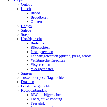
Recepten
Ontbijt
Lunch
Brood
Broodbeleg
Granen
Hapjes
Salade
Soep
Hoofdgerecht
Barbecue
Bijgerechten
Pastagerechten
Eénpansgerechten (quiche, pizza, schotel …)
Vegetarische gerechten
Visgerechten
Vleesgerechten
Sauzen
Tussendoortjes / Nagerechten
Dranken
Feestelijke gerechten
Receptenbundels
BBQ en bijgerechten
Energierijke voeding
Feestelijk