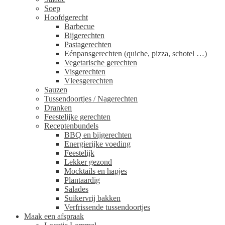
Soep
Hoofdgerecht
Barbecue
Bijgerechten
Pastagerechten
Eénpansgerechten (quiche, pizza, schotel …)
Vegetarische gerechten
Visgerechten
Vleesgerechten
Sauzen
Tussendoortjes / Nagerechten
Dranken
Feestelijke gerechten
Receptenbundels
BBQ en bijgerechten
Energierijke voeding
Feestelijk
Lekker gezond
Mocktails en hapjes
Plantaardig
Salades
Suikervrij bakken
Verfrissende tussendoortjes
Maak een afspraak