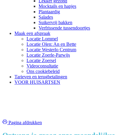
Lekker gezond
Mocktails en hapjes
Plantaardig
Salades
Suikervrij bakken
Verfrissende tussendoortjes
Maak een afspraak
Locatie Lommel
Locatie Olen: An en Bette
Locatie Westerlo Centrum
Locatie Zoerle-Parwijs
Locatie Zoersel
Videoconsultatie
Ons cookiebeleid
Tarieven en terugbetalingen
VOOR HUISARTSEN
Naamloos-1-1
Pagina afdrukken