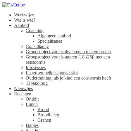
Werkwijze
Di-Eet.be
Wie is wie?
Aanbod
Coaching
Algemeen aanbod
Specialisaties
Consultancy
Groepstraject voor volwassenen met emo-eten
Groepstraject voor jongeren (18j-25j) met een
eetstoornis
Infosessies
Laagdrempelige sportsessies
Oudertraining: als je kind een eetstoornis heeft
Tabakoloog
Nieuwtjes
Recepten
Ontbijt
Lunch
Brood
Broodbeleg
Granen
Hapjes
Salade