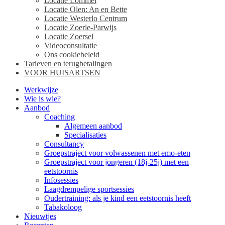
Locatie Lommel
Locatie Olen: An en Bette
Locatie Westerlo Centrum
Locatie Zoerle-Parwijs
Locatie Zoersel
Videoconsultatie
Ons cookiebeleid
Tarieven en terugbetalingen
VOOR HUISARTSEN
Werkwijze
Wie is wie?
Aanbod
Coaching
Algemeen aanbod
Specialisaties
Consultancy
Groepstraject voor volwassenen met emo-eten
Groepstraject voor jongeren (18j-25j) met een
eetstoornis
Infosessies
Laagdrempelige sportsessies
Oudertraining: als je kind een eetstoornis heeft
Tabakoloog
Nieuwtjes